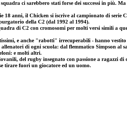
 squadra ci sarebbero stati forse dei successi in più. Ma
 18 anni, il Chicken si iscrive al campionato di serie 
 purgatorio della C2 (dal 1992 al 1994).
adra di C2 con cromosomi per molti versi simili a quelli
ortissimi, e anche "rabotti" irrecuperabili - hanno vesti
ti allenatori di ogni scuola: dal flemmatico Simpson al
loni: e molti altri.
ovanili, del rugby insegnato con passione a ragazzi di og
sse tirare fuori un giocatore ed un uomo.