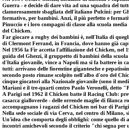
Guerra - e decide di dare vita ad una squadra del tut
clamorosamente sbagliata dell'italiano Pulcini: per Gh
formativo, per bambini. Anzi, il più perfetto e format
Pinuccio e i loro compagni di classe alla scuola media 
del Chicken.
Far giocare a rugby dei bambini è, nell'Italia di quegl
di Clermont Ferrand, in Francia, dove hanno già capi
Nel 1956 la Fir accetta l'affiliazione del Chicken, nel
guida del Ghezzi, il gruppetto di bambini della scuola
d'Italia giovanile, vince a Napoli ma si fa battere in 
tutti: arrivano delle fiorentine gigantesche e pepatissi
secondo posto rimane scolpito nell'albo d'oro del Chic
cinque giocatori alla Nazionale giovanile (sono il medi
Mariani e il tre-quarti centro Paolo Veronelli, detto "
A Parigi nel 1962 il Chicken batte il Racing Club: prev
casacca gialloverde - delle orrende maglie di filanca ro
accompagnano i ragazzi del Chicken nei bar di Parigi:
Nella sede sociale di via Cerva, nel centro di Milano, 
Un'idea che comporta degli obblighi: come quello di a
incontri amichevoli secondo il criterio "chi segna per