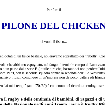
Per fare il
PILONE DEL CHICKE
ci vuole il fisico...
i dotati di un fisico bestiale, noi eravamo soprattutto dei "rabotti". Co
volta che abbiamo espugnato, nel fango, il temibile campo di Lumezzane 
a un passo dalla serie B (inutile dire che, bastandoci non perdere l'ult
embre 1979, con la seconda squadra contro la seconda dell'Old Westcliffian
ncisivo, riuscii comunque in un'impresa non da poco: battere gli Irlandes
ken "ai miei tempi" (anni '70-'80) è contenuto nel ricordo-necrologio sc
a il rugby e delle centinaia di bambini, di ragazzi e d
 della Nazionale negli anni Trenta, lascia il Rugby Mil