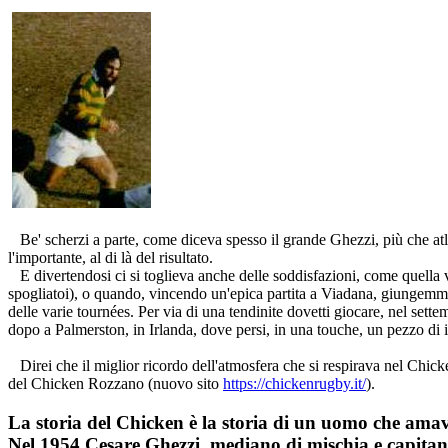
Be' scherzi a parte, come diceva spesso il grande Ghezzi, più che atlet
l'importante, al di là del risultato.
E divertendosi ci si toglieva anche delle soddisfazioni, come quella 
spogliatoi), o quando, vincendo un'epica partita a Viadana, giungemmo 
delle varie tournées. Per via di una tendinite dovetti giocare, nel sett
dopo a Palmerston, in Irlanda, dove persi, in una touche, un pezzo di i
Direi che il miglior ricordo dell'atmosfera che si respirava nel Chic
del Chicken Rozzano (nuovo sito
https://chickenrugby.it/
).
La storia del Chicken è la storia di un uomo che amav
Nel 1954 Cesare Ghezzi, mediano di mischia e capitano