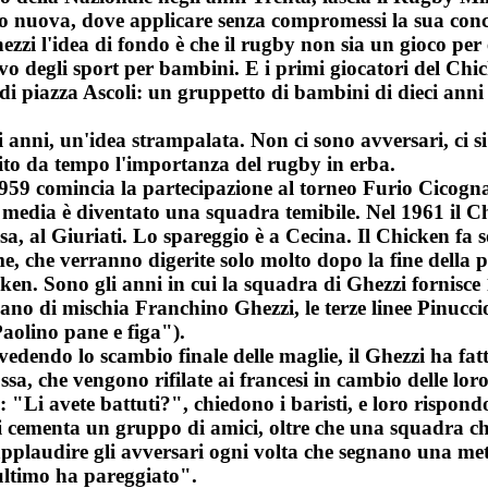
to nuova, dove applicare senza compromessi la sua con
ezzi l'idea di fondo è che il rugby non sia un gioco per
ivo degli sport per bambini. E i primi giocatori del Chi
di piazza Ascoli: un gruppetto di bambini di dieci anni 
i anni, un'idea strampalata. Non ci sono avversari, ci s
to da tempo l'importanza del rugby in erba.
 1959 comincia la partecipazione al torneo Furio Cicogna
 media è diventato una squadra temibile. Nel 1961 il Chi
casa, al Giuriati. Lo spareggio è a Cecina. Il Chicken fa
me, che verranno digerite solo molto dopo la fine della pa
ken. Sono gli anni in cui la squadra di Ghezzi fornisce 
ano di mischia Franchino Ghezzi, le terze linee Pinuccio
Paolino pane e figa").
edendo lo scambio finale delle maglie, il Ghezzi ha fatt
ssa, che vengono rifilate ai francesi in cambio delle lor
 "Li avete battuti?", chiedono i baristi, e loro rispo
si cementa un gruppo di amici, oltre che una squadra che
pplaudire gli avversari ogni volta che segnano una meta
 ultimo ha pareggiato".