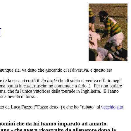
N
munque sia, va detto che giocando ci si divertiva, e questo era
(e la cosa ci costò il
vin brulé
che di solito ci veniva offerto negli
ima partita in casa, riuscimmo comunque a farlo..). Per non parlare
s, che fu l'unica vittoriosa della tournée in Inghilterra. E l'anno
i a bevuta di birra...
ritto da Luca Fazzo ("Fazzo deux") e che ho "rubato" al
vecchio sito
i uomini che da lui hanno imparato ad amarlo.
ano - che aveva ricostruito da allenatore dopo la