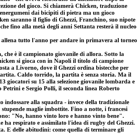
cezione del gioco. Si chiamerà Chicken, traduzione
 energumeni dai bicipiti di pietra ma un gioco
cken saranno il figlio di Ghezzi, Franchino, suo nipote
che fino alla metà degli anni Settanta resterà il nucleo
i allena tutto l'anno per andare in primavera al torneo
, che è il campionato giovanile di allora. Sotto la
cken si gioca con in Napoli il titolo di campione
 sosta a Livorno, dove il Ghezzi ordina bistecche per
rtita. Caldo torrido, la partita è senza storia. Ma il
13 giocatori su 15 alla selezione giovanile lombarda e
 Petrini e Sergio Polli, il seconda linea Roberto
o indossare alla squadra - invece della tradizionale
o stupende maglie imbottite. Fino a notte, i francesi
ndono: "No, hanno vinto loro e hanno vinto bene".
 ha respirato e assimilato l'idea di rugby del Ghezzi.
. E delle abitudini: come quella di terminare gli